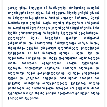
ცალკე უნდა მოვყვეთ იმ სასწაულზე, რომელსაც ბათუმის
ბოტანიკური ბაღი ჰქვია. მას აქ ყველა მწვანე კონცხს ეძახის
და სახელიდანაც ცხადია, რომ ეს ადგილი მართლაც ჰგავს
წარმოსახვით ედემის ბაღს, ოღონდ რეალურად არსებობს
და ბათუმიდან სულ რაღაც 9 კილომეტრში მდებარეობს. მისი
შექმნა ერთდროულად რამდენიმე მკვლევარს უკავშირდება.
ყველაფერი მე-19 საუკუნეში დაიწყო, თანდათან
განვითარდა და საბოლოოდ ჩამოყალიბდა პარკი, სადაც
სხვადასხვა ქვეყნის უნიკალურ ფლორისტულ კოლექციებს
შეხვდებით. ის სამ ნაწილად იყოფა - ზედა, შუა და
ზღვისპირა პარკებად და ასევე დაყოფილია აღმოსავლეთ
აზიის, ჰიმალაის, ავსტრალიის, ახალი ზელანდიის,
მთავარი
მექსიკის, ჩრდილოეთ ამერიკის, სამხრეთ ამერიკის და
ხმელთაშუა ზღვის განყოფილებებად. აქ ზღვა ყოველთვის
პროექტის შესახებ
სუფთა და კამკამაა, იმდენად, რომ წყნარ ამინდში მის
ფსკერზე ათასფრად აბრჭყვიალებულ კენჭებსაც იოლად
დაინახავთ. თუ ხალხმრავალი პლაჟები არ გიყვართ, მაშინ
წყალი ბაკურიანი
შეგიძლიათ თავი მწვანე კონცხს შეაფაროთ და ზღვის მშვიდ
ტალღებში შეცუროთ.